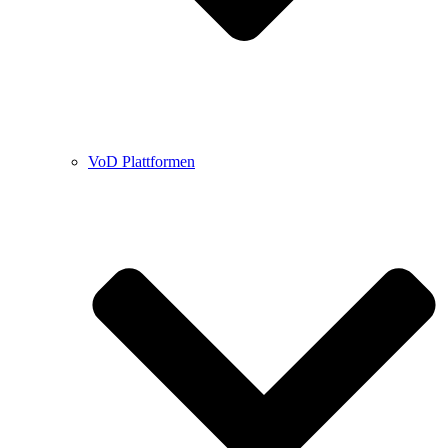
VoD Plattformen