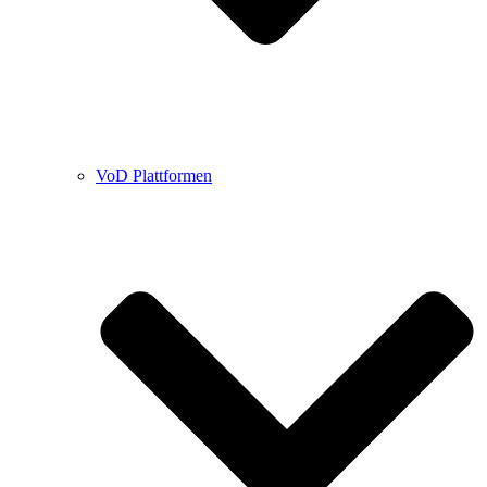
VoD Plattformen