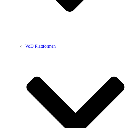
VoD Plattformen