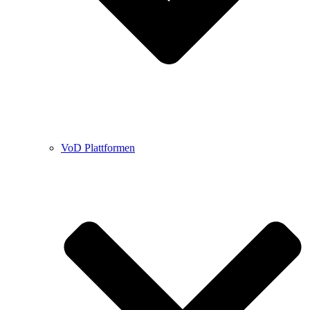
VoD Plattformen