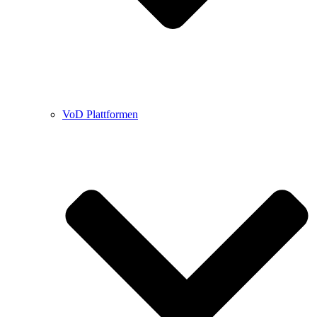
VoD Plattformen