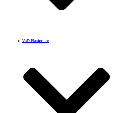
VoD Plattformen