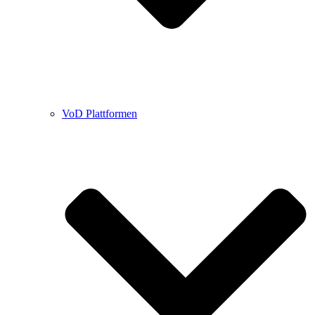
VoD Plattformen