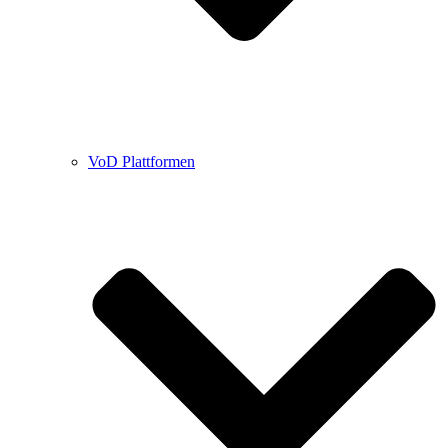
VoD Plattformen