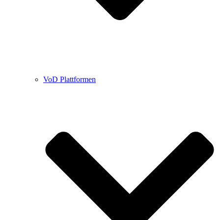
VoD Plattformen