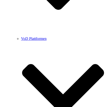
VoD Plattformen