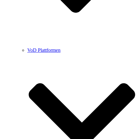
VoD Plattformen