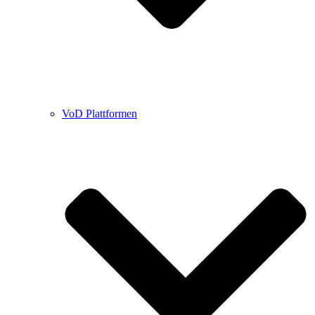
VoD Plattformen