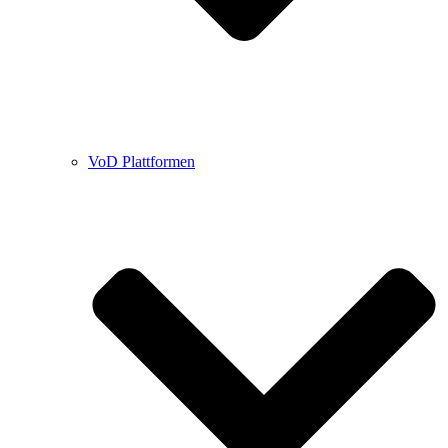
VoD Plattformen