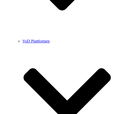
VoD Plattformen