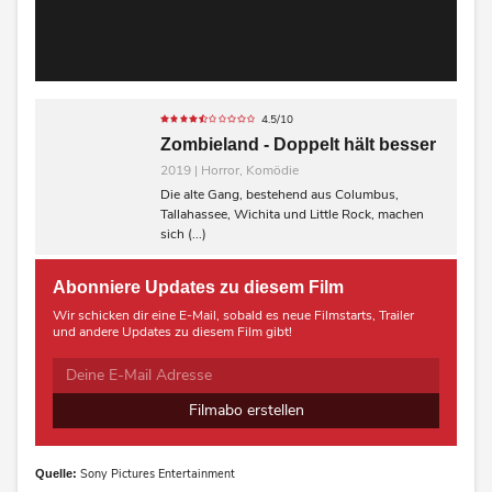
4.5/10
Zombieland - Doppelt hält besser
2019 | Horror, Komödie
Die alte Gang, bestehend aus Columbus,
Tallahassee, Wichita und Little Rock, machen
sich (...)
Abonniere Updates zu diesem Film
Wir schicken dir eine E-Mail, sobald es neue Filmstarts, Trailer
und andere Updates zu diesem Film gibt!
Filmabo erstellen
Sony Pictures Entertainment
Quelle: