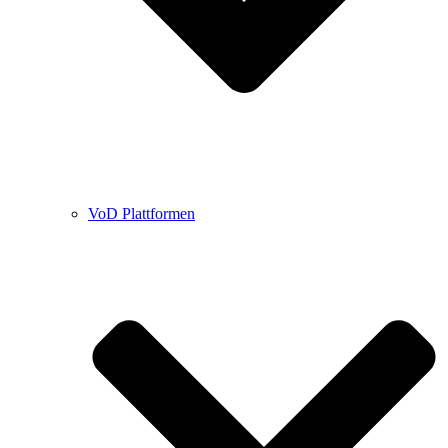
VoD Plattformen