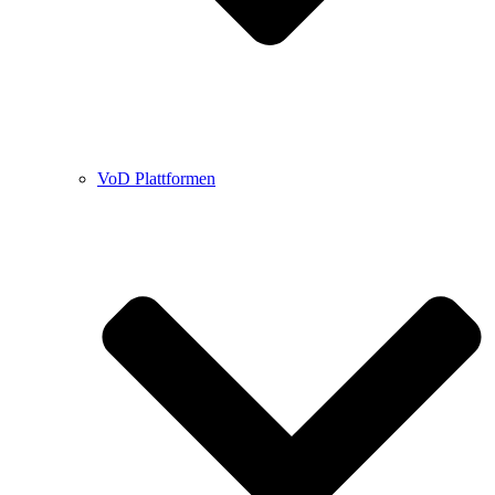
VoD Plattformen