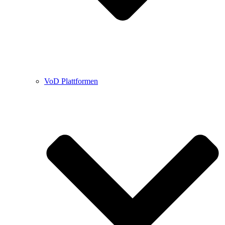
VoD Plattformen