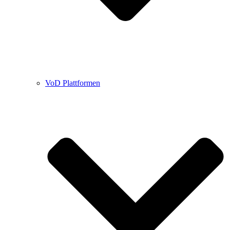
VoD Plattformen