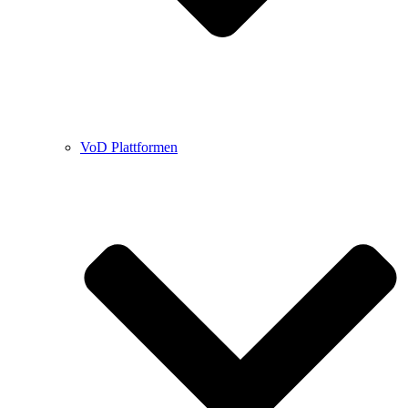
VoD Plattformen