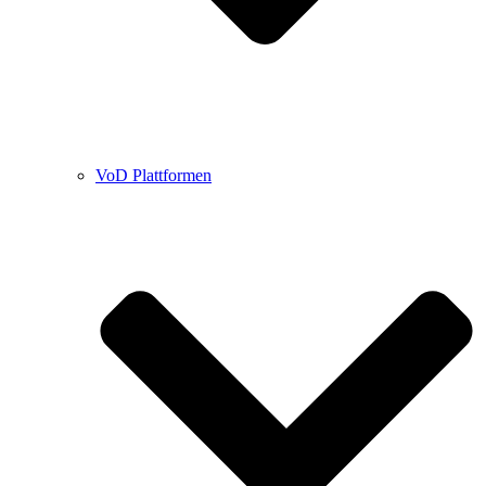
VoD Plattformen