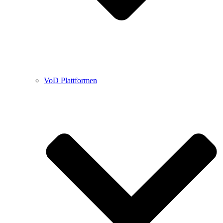
VoD Plattformen