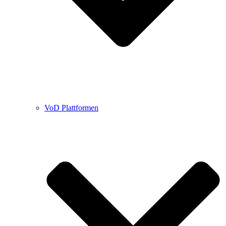
VoD Plattformen