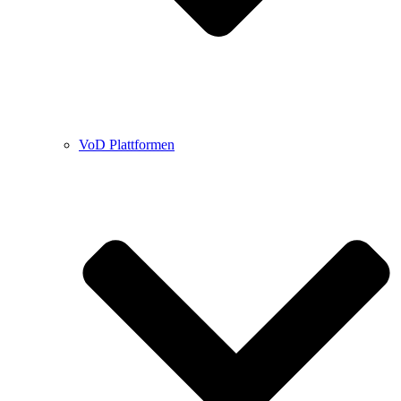
VoD Plattformen