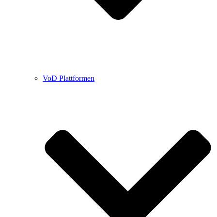
VoD Plattformen