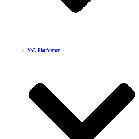
VoD Plattformen