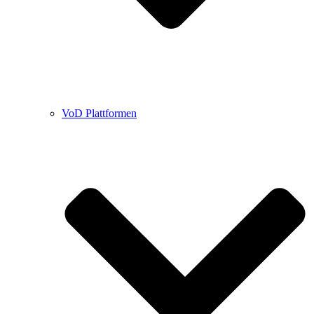
VoD Plattformen