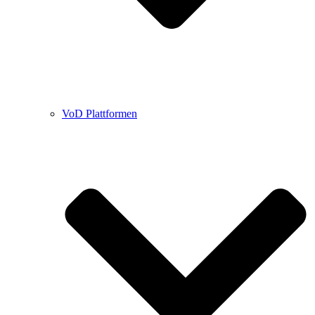
VoD Plattformen