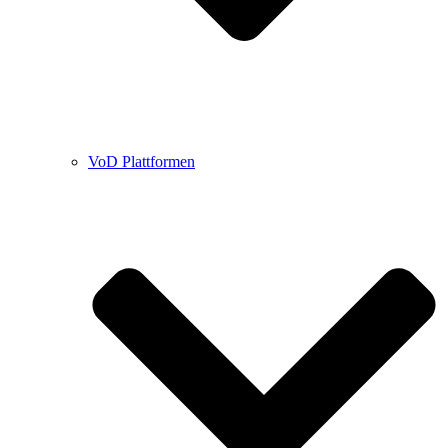
VoD Plattformen