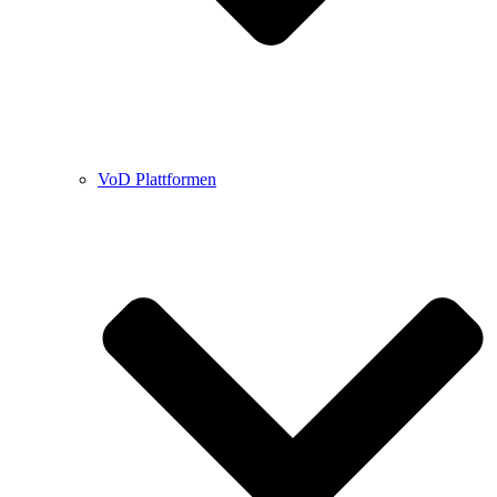
VoD Plattformen