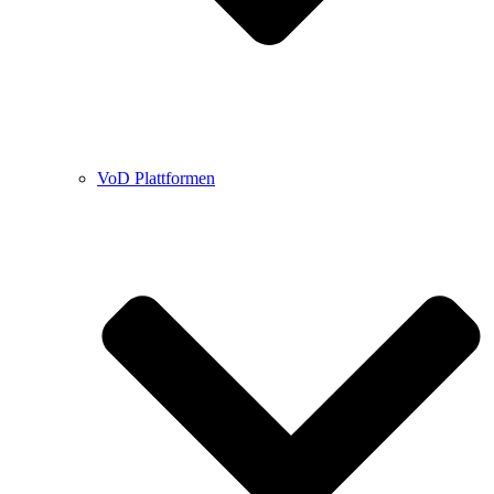
VoD Plattformen