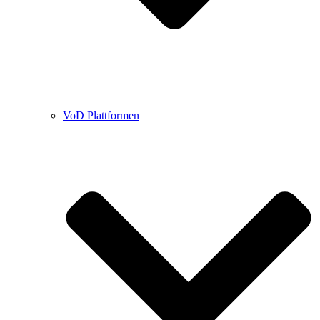
VoD Plattformen