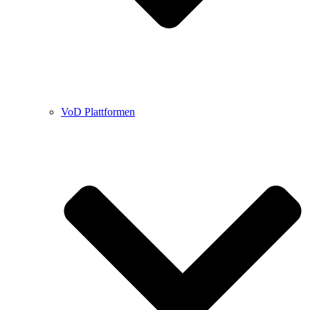
VoD Plattformen