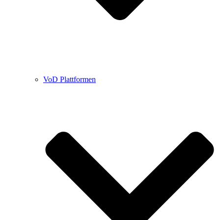
VoD Plattformen