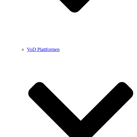
VoD Plattformen