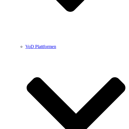
VoD Plattformen