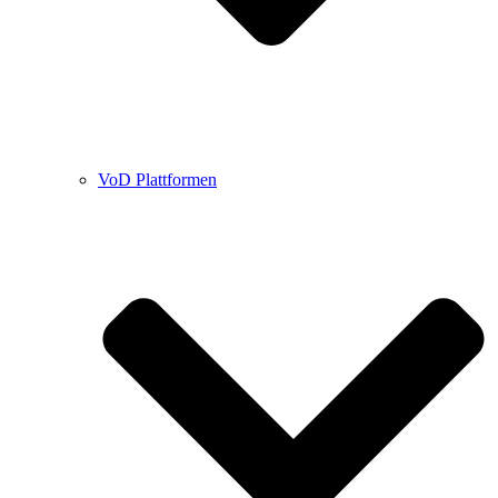
VoD Plattformen