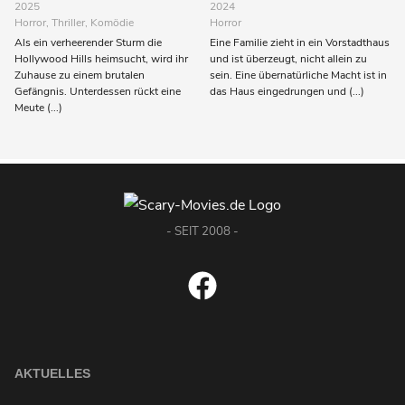
2025
2024
Horror, Thriller, Komödie
Horror
Als ein verheerender Sturm die
Eine Familie zieht in ein Vorstadthaus
Hollywood Hills heimsucht, wird ihr
und ist überzeugt, nicht allein zu
Zuhause zu einem brutalen
sein. Eine übernatürliche Macht ist in
Gefängnis. Unterdessen rückt eine
das Haus eingedrungen und (...)
Meute (...)
- SEIT 2008 -
AKTUELLES