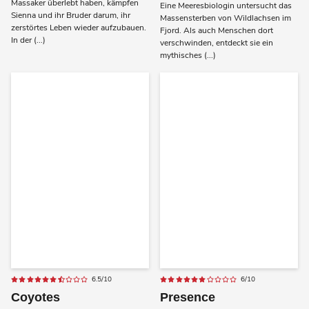
Massaker überlebt haben, kämpfen
Eine Meeresbiologin untersucht das
Sienna und ihr Bruder darum, ihr
Massensterben von Wildlachsen im
zerstörtes Leben wieder aufzubauen.
Fjord. Als auch Menschen dort
In der (...)
verschwinden, entdeckt sie ein
mythisches (...)
6.5/10
6/10
Coyotes
Presence