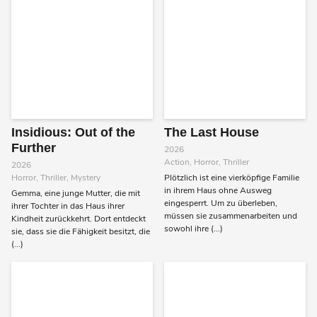
Insidious: Out of the
The Last House
Further
2026
Action, Horror, Thriller
2026
Horror, Thriller, Mystery
Plötzlich ist eine vierköpfige Familie
in ihrem Haus ohne Ausweg
Gemma, eine junge Mutter, die mit
eingesperrt. Um zu überleben,
ihrer Tochter in das Haus ihrer
müssen sie zusammenarbeiten und
Kindheit zurückkehrt. Dort entdeckt
sowohl ihre (...)
sie, dass sie die Fähigkeit besitzt, die
(...)