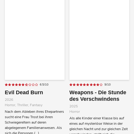
6.5/10
9/10
Evil Dead Burn
Weapons - Die Stunde
des Verschwindens
2026
Horror, Thriller, Fantasy
2025
Nach dem Ableben ihres Ehepartners
Horror
sucht eine Frau Trost bei ihren
Als alle Kinder einer Klasse bis auf
Schwiegereltern auf deren
eines auf mysteriöse Weise in der
abgelegenem Familienanwesen. Als
gleichen Nacht und zur gleichen Zeit
sich die Personen (...)