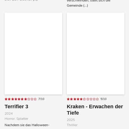
verschwinden, stellt sich die
Gemeinde (...)
7/10
5/10
Terrifier 3
Kraken - Erwachen der
Tiefe
2024
Horror. Splatter
2025
Nachdem sie das Halloween-
Thriller