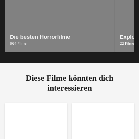
Die besten Horrorfilme
Exploit
964 Filme
22 Filme
Diese Filme könnten dich
interessieren