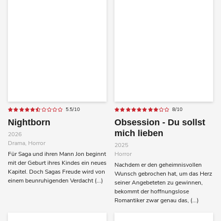
5.5/10
8/10
Nightborn
Obsession - Du sollst
mich lieben
2026
Drama, Horror
2025
Für Saga und ihren Mann Jon beginnt
Horror
mit der Geburt ihres Kindes ein neues
Nachdem er den geheimnisvollen
Kapitel. Doch Sagas Freude wird von
Wunsch gebrochen hat, um das Herz
einem beunruhigenden Verdacht (...)
seiner Angebeteten zu gewinnen,
bekommt der hoffnungslose
Romantiker zwar genau das, (...)