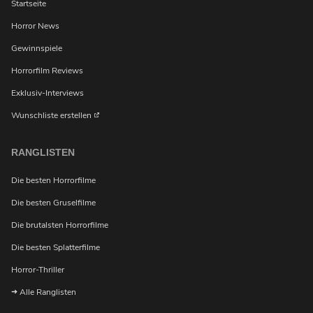
Startseite
Horror News
Gewinnspiele
Horrorfilm Reviews
Exklusiv-Interviews
Wunschliste erstellen
RANGLISTEN
Möchtest du bei Neuigkeiten über Horrorfilme von
uns benachrichtigt werden?
Die besten Horrorfilme
Die besten Gruselfilme
Die brutalsten Horrorfilme
Die besten Splatterfilme
Horror-Thriller
Alle Ranglisten