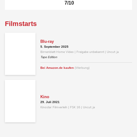
7/10
Filmstarts
Blu-ray
5. September 2025
Birnenblatt Home Video | Freigabe unbekannt | Uncut: ja
Tape Edition
(Werbung)
Bei Amazon.de kaufen
Kino
29. Juli 2021
Kinostar Filmverleih | FSK 16 | Uncut: ja