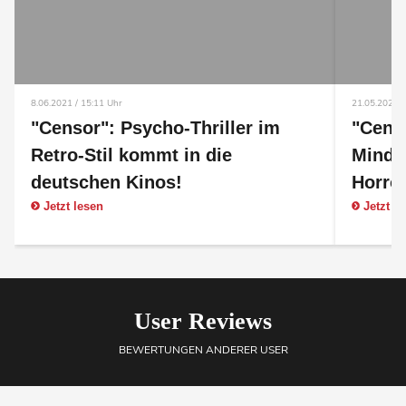
8.06.2021 / 15:11 Uhr
21.05.2021 /
"Censor": Psycho-Thriller im
"Censo
Retro-Stil kommt in die
Mindfu
deutschen Kinos!
Horror
Jetzt lesen
Jetzt l
User Reviews
BEWERTUNGEN ANDERER USER