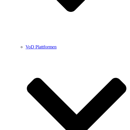
VoD Plattformen