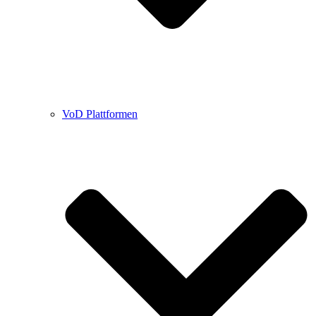
VoD Plattformen