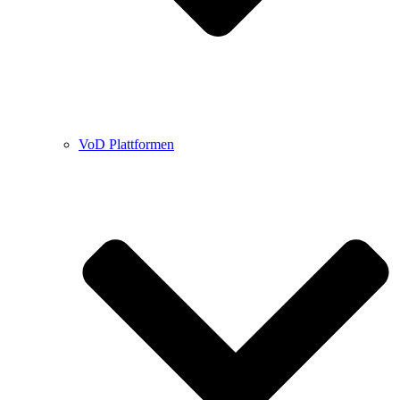
VoD Plattformen