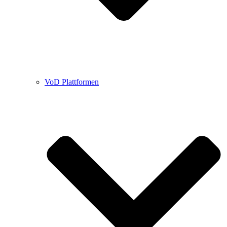
VoD Plattformen