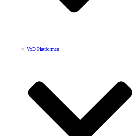
VoD Plattformen