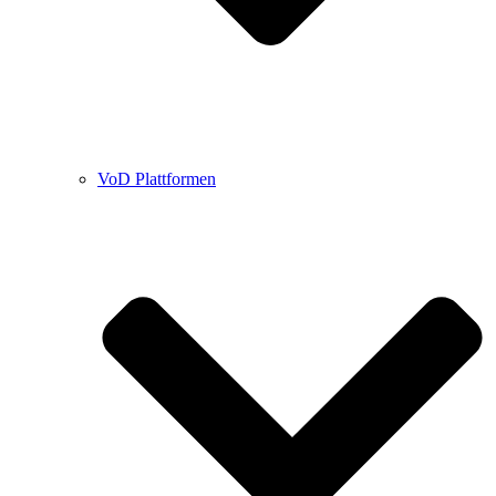
VoD Plattformen