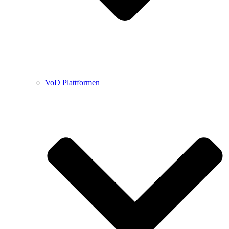
VoD Plattformen