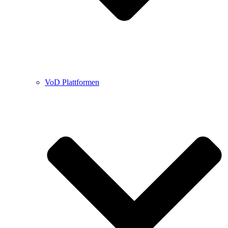
VoD Plattformen