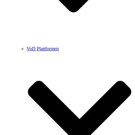
VoD Plattformen