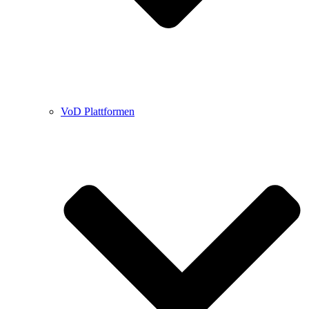
VoD Plattformen