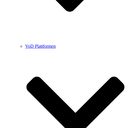
VoD Plattformen