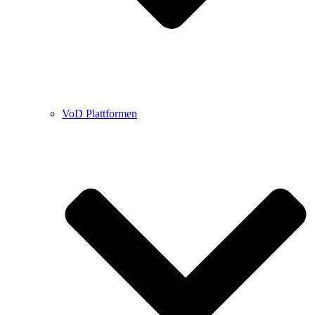
VoD Plattformen